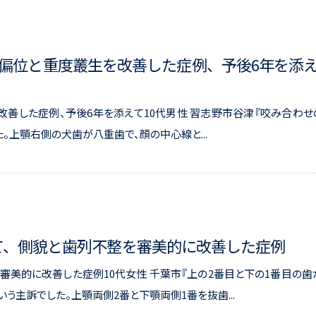
用して正中偏位と重度叢生を改善した症例、予後6年を添
生を改善した症例、予後6年を添えて10代男性 習志野市谷津『咬み合わせ
。上顎右側の犬歯が八重歯で、顔の中心線と...
歯して、側貌と歯列不整を審美的に改善した症例
審美的に改善した症例10代女性 千葉市『上の2番目と下の1番目の歯
いう主訴でした。上顎両側2番と下顎両側1番を抜歯...