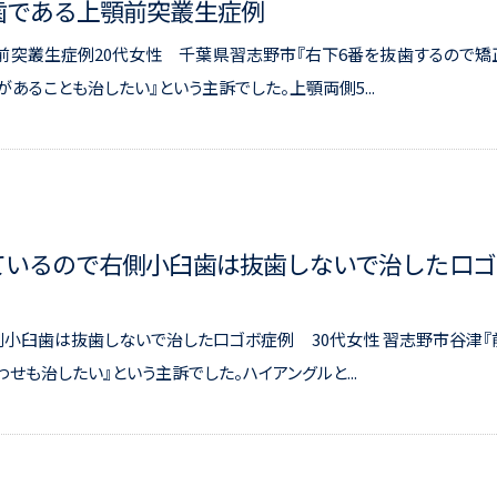
良歯である上顎前突叢生症例
顎前突叢生症例20代女性 千葉県習志野市『右下6番を抜歯するので矯
ることも治したい』という主訴でした。上顎両側5...
損しているので右側小臼歯は抜歯しないで治した口ゴ
右側小臼歯は抜歯しないで治した口ゴボ症例 30代女性 習志野市谷津『
も治したい』という主訴でした。ハイアングルと...