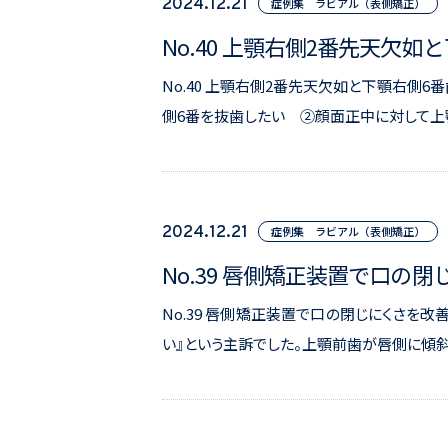
2024.12.21
症例集 ラビアル（表側矯正）
No.40 上顎右側2番先天欠
No.40 上顎右側2番先天欠如と下顎右側
側6番を抜歯したい ②顔面正中に対して上顎
2024.12.21
症例集 ラビアル（表側矯正）
No.39 唇側矯正装置で口の
No.39 唇側矯正装置で口の閉じにくさを改
い』という主訴でした。上顎前歯が唇側に傾斜し、E