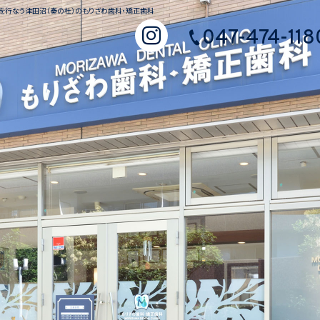
を行なう津田沼（奏の杜）のもりざわ歯科・矯正歯科
047-474-118