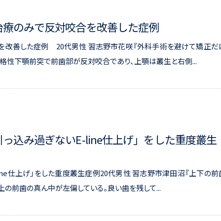
正治療のみで反対咬合を改善した症例
を改善した症例 20代男性 習志野市花咲『外科手術を避けて矯正だ
格性下顎前突で前歯部が反対咬合であり、上顎は叢生と右側...
引っ込み過ぎないE-line仕上げ」をした重度叢生
ine仕上げ」をした重度叢生症例20代男性 習志野市津田沼『上下の前
上の前歯の真ん中が左偏している。良い歯を残して...