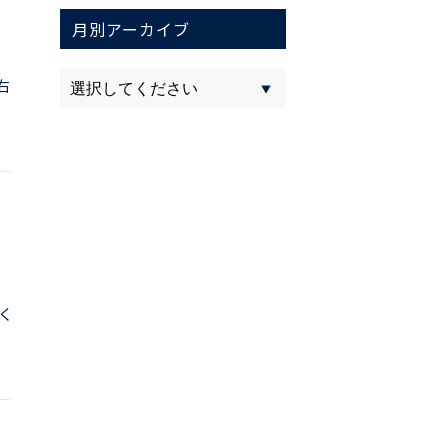
月別アーカイブ
右
く