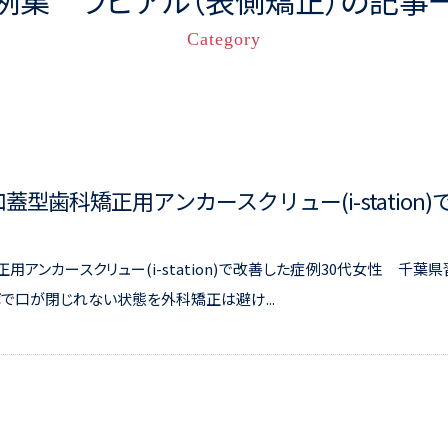
例集 ラビアル（表側矯正）の記事
Category
蓋型歯科矯正用アンカースクリュー(i-station)
用アンカースクリュー(i-station)で改善した症例30代女性 千葉県
で口が閉じれない状態を外科矯正は避け...