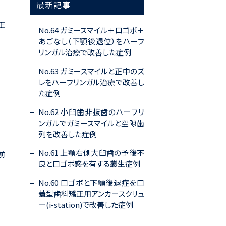
最新記事
正
No.64 ガミースマイル＋口ゴボ＋
あごなし（下顎後退位）をハーフ
リンガル治療で改善した症例
No.63 ガミースマイルと正中のズ
レをハーフリンガル治療で改善し
た症例
No.62 小臼歯非抜歯のハーフリ
ンガルでガミースマイルと空隙歯
列を改善した症例
No.61 上顎右側大臼歯の予後不
前
良と口ゴボ感を有する叢生症例
No.60 口ゴボと下顎後退症を口
蓋型歯科矯正用アンカースクリュ
ー(i-station)で改善した症例