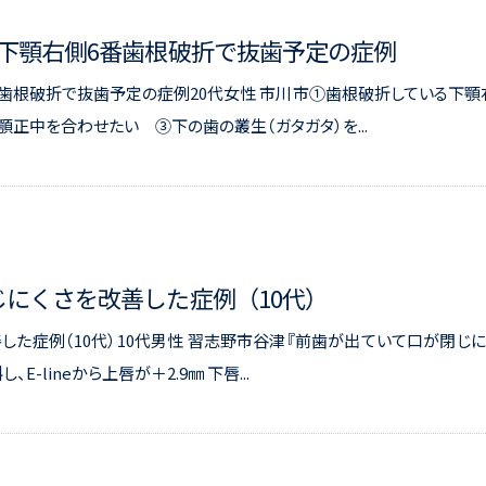
如と下顎右側6番歯根破折で抜歯予定の症例
6番歯根破折で抜歯予定の症例20代女性 市川市①歯根破折している下顎
正中を合わせたい ③下の歯の叢生（ガタガタ）を...
閉じにくさを改善した症例（10代）
善した症例（10代）10代男性 習志野市谷津『前歯が出ていて口が閉じに
-lineから上唇が＋2.9㎜ 下唇...