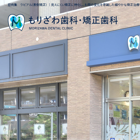
症例集 ラビアル（表側矯正） ｜見えにくい矯正に特化し、お顔の変化を意識した細やかな矯正治療