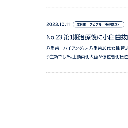
2023.10.11
症例集 ラビアル（表側矯正）
No.23 第1期治療後に小臼
八重歯 ハイアングル・八重歯10代女性 習
う主訴でした。上顎両側犬歯が低位唇側転位（