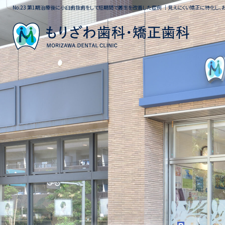
No.23 第1期治療後に小臼歯抜歯をして短期間で叢生を改善した症例 ｜見えにくい矯正に特化し