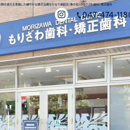
、お顔の変化を意識した細やかな矯正治療を行なう津田沼（奏の杜）のもりざわ歯科・矯正歯科
047-474-118