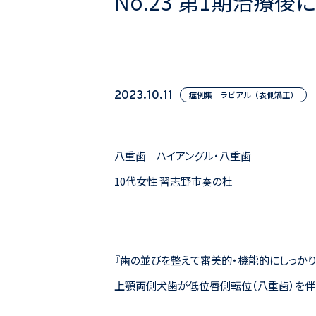
No.23 第1期治
2023.10.11
症例集 ラビアル（表側矯正）
八重歯 ハイアングル・八重歯
10代女性 習志野市奏の杜
『歯の並びを整えて審美的・機能的にしっかり
上顎両側犬歯が低位唇側転位（八重歯）を伴