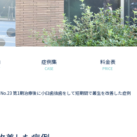
内
症例集
料金表
T
CASE
PRICE
No.23 第1期治療後に小臼歯抜歯をして短期間で叢生を改善した症例