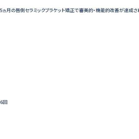
 5ヵ月の唇側セラミックブラケット矯正で審美的・機能的改善が達成さ
16回