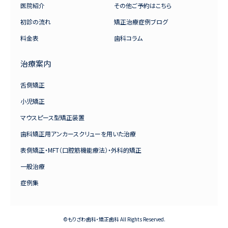
医院紹介
その他ご予約はこちら
初診の流れ
矯正治療症例ブログ
料金表
歯科コラム
治療案内
舌側矯正
小児矯正
マウスピース型矯正装置
歯科矯正用アンカースクリューを用いた治療
表側矯正・MFT（口腔筋機能療法）・外科的矯正
一般治療
症例集
©もりざわ歯科・矯正歯科 All Rights Reserved.