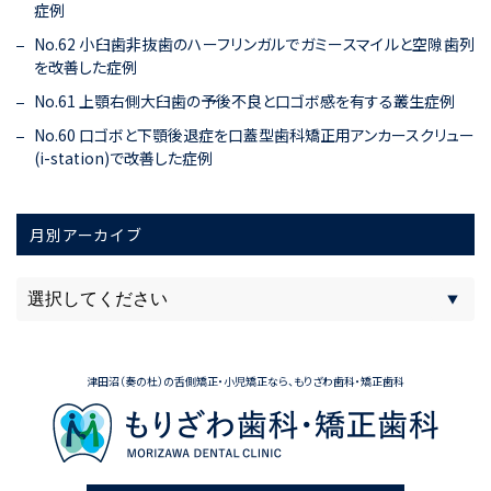
症例
No.62 小臼歯非抜歯のハーフリンガルでガミースマイルと空隙歯列
を改善した症例
No.61 上顎右側大臼歯の予後不良と口ゴボ感を有する叢生症例
No.60 口ゴボと下顎後退症を口蓋型歯科矯正用アンカースクリュー
(i-station)で改善した症例
月別アーカイブ
津田沼（奏の杜）の舌側矯正・小児矯正なら、もりざわ歯科・矯正歯科