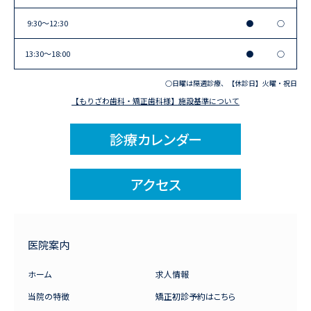
9:30〜12:30
●
○
13:30〜18:00
●
○
○日曜は隔週診療、【休診日】火曜・祝日
【もりざわ歯科・矯正歯科様】施設基準について
診療カレンダー
アクセス
医院案内
ホーム
求人情報
当院の特徴
矯正初診予約はこちら