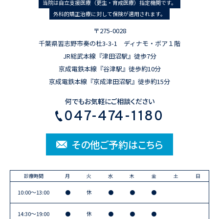
当院は自立支援医療（更生・育成医療）指定機関です。
外科的矯正治療に対して保険が適用されます。
〒275-0028
千葉県習志野市奏の杜3-3-1 ディナモ・ボア１階
JR総武本線『津田沼駅』徒歩7分
京成電鉄本線『谷津駅』徒歩約10分
京成電鉄本線『京成津田沼駅』徒歩約15分
何でもお気軽にご相談ください
047-474-1180
その他ご予約はこちら
診療時間
月
火
水
木
金
土
日
10:00〜13:00
●
休
●
●
●
14:30〜19:00
●
休
●
●
●