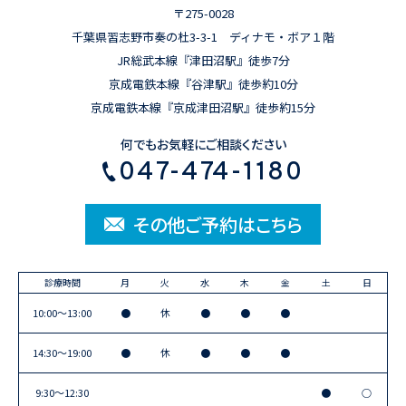
〒275-0028
千葉県習志野市奏の杜3-3-1 ディナモ・ボア１階
JR総武本線『津田沼駅』徒歩7分
京成電鉄本線『谷津駅』徒歩約10分
京成電鉄本線『京成津田沼駅』徒歩約15分
何でもお気軽にご相談ください
047-474-1180
その他ご予約はこちら
診療時間
月
火
水
木
金
土
日
10:00〜13:00
●
休
●
●
●
14:30〜19:00
●
休
●
●
●
9:30〜12:30
●
○