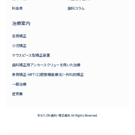
料金表
歯科コラム
治療案内
舌側矯正
小児矯正
マウスピース型矯正装置
歯科矯正用アンカースクリューを用いた治療
表側矯正・MFT（口腔筋機能療法）・外科的矯正
一般治療
症例集
©もりざわ歯科・矯正歯科 All Rights Reserved.