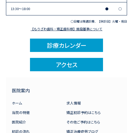
13:30〜18:00
●
○
○日曜は隔週診療、【休診日】火曜・祝日
【もりざわ歯科・矯正歯科様】施設基準について
診療カレンダー
アクセス
医院案内
ホーム
求人情報
当院の特徴
矯正初診予約はこちら
医院紹介
その他ご予約はこちら
初診の流れ
矯正治療症例ブログ