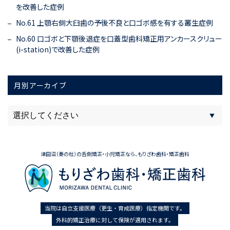
を改善した症例
No.61 上顎右側大臼歯の予後不良と口ゴボ感を有する叢生症例
No.60 口ゴボと下顎後退症を口蓋型歯科矯正用アンカースクリュー
(i-station)で改善した症例
月別アーカイブ
津田沼（奏の杜）の舌側矯正・小児矯正なら、もりざわ歯科・矯正歯科
当院は自立支援医療（更生・育成医療）指定機関です。
外科的矯正治療に対して保険が適用されます。