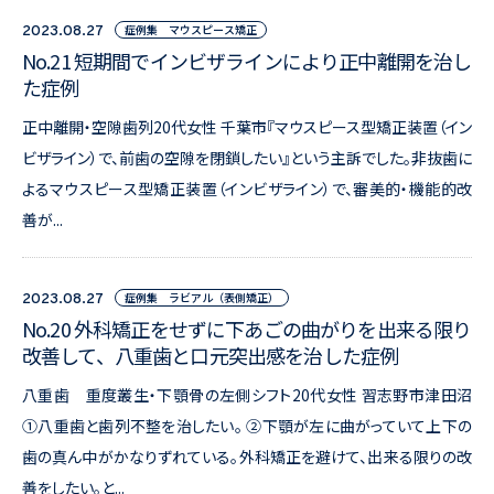
症例集 マウスピース矯正
2023.08.27
No.21 短期間でインビザラインにより正中離開を治し
た症例
正中離開・空隙歯列20代女性 千葉市『マウスピース型矯正装置（イン
ビザライン）で、前歯の空隙を閉鎖したい』という主訴でした。非抜歯に
よるマウスピース型矯正装置（インビザライン）で、審美的・機能的改
善が...
症例集 ラビアル（表側矯正）
2023.08.27
No.20 外科矯正をせずに下あごの曲がりを出来る限り
改善して、八重歯と口元突出感を治した症例
八重歯 重度叢生・下顎骨の左側シフト20代女性 習志野市津田沼
①八重歯と歯列不整を治したい。 ②下顎が左に曲がっていて上下の
歯の真ん中がかなりずれている。外科矯正を避けて、出来る限りの改
善をしたい。と...