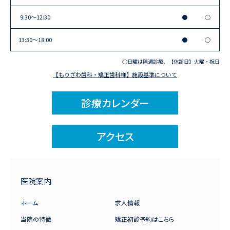
9:30〜12:30
●
○
13:30〜18:00
●
○
○日曜は隔週診療、【休診日】火曜・祝日
【もりざわ歯科・矯正歯科様】施設基準について
診療カレンダー
アクセス
医院案内
ホーム
求人情報
当院の特徴
矯正初診予約はこちら