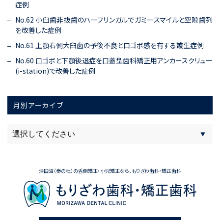
症例
No.62 小臼歯非抜歯のハーフリンガルでガミースマイルと空隙歯列
を改善した症例
No.61 上顎右側大臼歯の予後不良と口ゴボ感を有する叢生症例
No.60 口ゴボと下顎後退症を口蓋型歯科矯正用アンカースクリュー
(i-station)で改善した症例
月別アーカイブ
津田沼（奏の杜）の舌側矯正・小児矯正なら、もりざわ歯科・矯正歯科