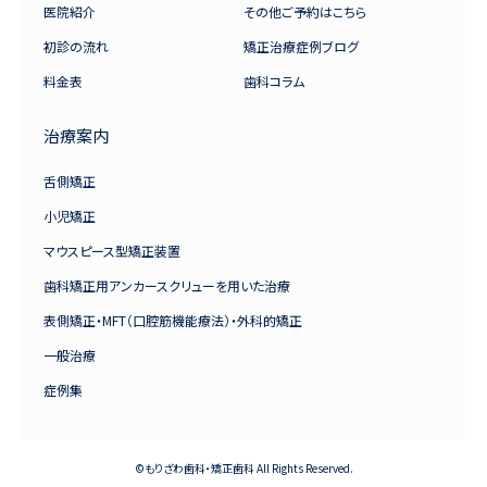
医院紹介
その他ご予約はこちら
初診の流れ
矯正治療症例ブログ
料金表
歯科コラム
治療案内
舌側矯正
小児矯正
マウスピース型矯正装置
歯科矯正用アンカースクリューを用いた治療
表側矯正・MFT（口腔筋機能療法）・外科的矯正
一般治療
症例集
©もりざわ歯科・矯正歯科 All Rights Reserved.