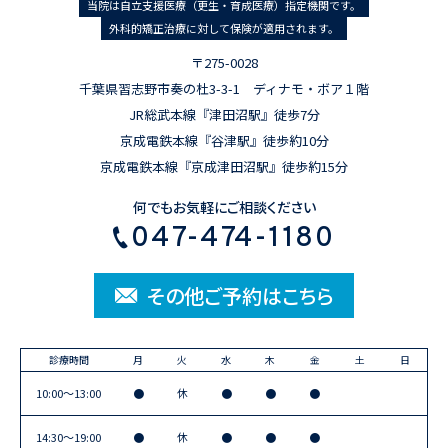
当院は自立支援医療（更生・育成医療）指定機関です。
外科的矯正治療に対して保険が適用されます。
〒275-0028
千葉県習志野市奏の杜3-3-1 ディナモ・ボア１階
JR総武本線『津田沼駅』徒歩7分
京成電鉄本線『谷津駅』徒歩約10分
京成電鉄本線『京成津田沼駅』徒歩約15分
何でもお気軽にご相談ください
047-474-1180
その他ご予約はこちら
診療時間
月
火
水
木
金
土
日
10:00〜13:00
●
休
●
●
●
14:30〜19:00
●
休
●
●
●