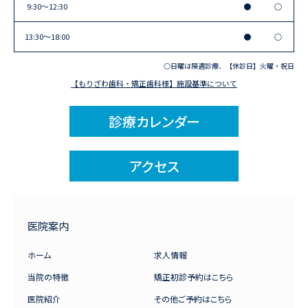
9:30〜12:30
●
○
13:30〜18:00
●
○
○日曜は隔週診療、【休診日】火曜・祝日
【もりざわ歯科・矯正歯科様】施設基準について
診療カレンダー
アクセス
医院案内
ホーム
求人情報
当院の特徴
矯正初診予約はこちら
医院紹介
その他ご予約はこちら