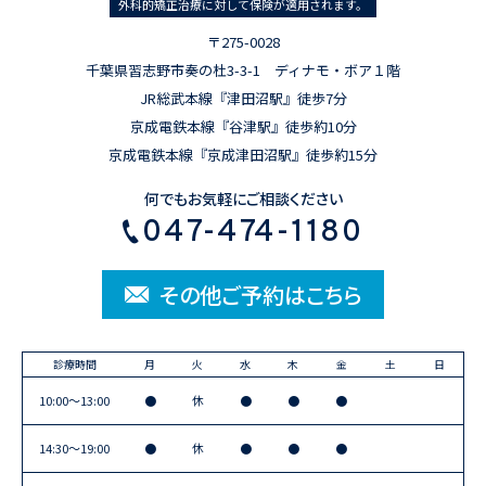
外科的矯正治療に対して保険が適用されます。
〒275-0028
千葉県習志野市奏の杜3-3-1 ディナモ・ボア１階
JR総武本線『津田沼駅』徒歩7分
京成電鉄本線『谷津駅』徒歩約10分
京成電鉄本線『京成津田沼駅』徒歩約15分
何でもお気軽にご相談ください
047-474-1180
その他ご予約はこちら
診療時間
月
火
水
木
金
土
日
10:00〜13:00
●
休
●
●
●
14:30〜19:00
●
休
●
●
●