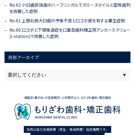
No.62 小臼歯非抜歯のハーフリンガルでガミースマイルと空隙歯列
を改善した症例
No.61 上顎右側大臼歯の予後不良と口ゴボ感を有する叢生症例
No.60 口ゴボと下顎後退症を口蓋型歯科矯正用アンカースクリュー
(i-station)で改善した症例
月別アーカイブ
津田沼（奏の杜）の舌側矯正・小児矯正なら、もりざわ歯科・矯正歯科
当院は自立支援医療（更生・育成医療）指定機関です。