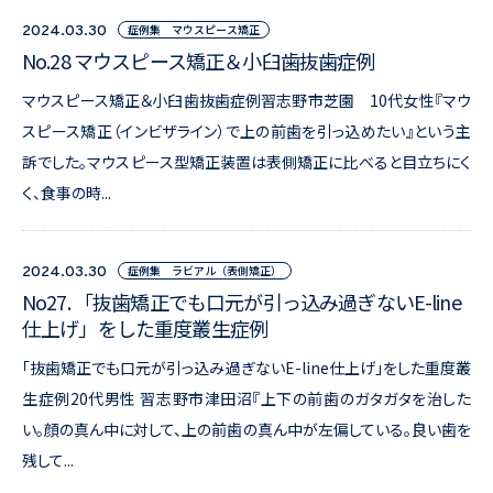
症例集 マウスピース矯正
2024.03.30
No.28 マウスピース矯正＆小臼歯抜歯症例
マウスピース矯正＆小臼歯抜歯症例習志野市芝園 10代女性『マウ
スピース矯正（インビザライン）で上の前歯を引っ込めたい』という主
訴でした。マウスピース型矯正装置は表側矯正に比べると目立ちにく
く、食事の時...
症例集 ラビアル（表側矯正）
2024.03.30
No27. 「抜歯矯正でも口元が引っ込み過ぎないE-line
仕上げ」をした重度叢生症例
「抜歯矯正でも口元が引っ込み過ぎないE-line仕上げ」をした重度叢
生症例20代男性 習志野市津田沼『上下の前歯のガタガタを治した
い。顔の真ん中に対して、上の前歯の真ん中が左偏している。良い歯を
残して...