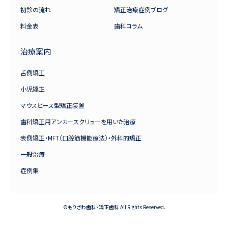
初診の流れ
矯正治療症例ブログ
料金表
歯科コラム
治療案内
舌側矯正
小児矯正
マウスピース型矯正装置
歯科矯正用アンカースクリューを用いた治療
表側矯正・MFT（口腔筋機能療法）・外科的矯正
一般治療
症例集
©もりざわ歯科・矯正歯科 All Rights Reserved.