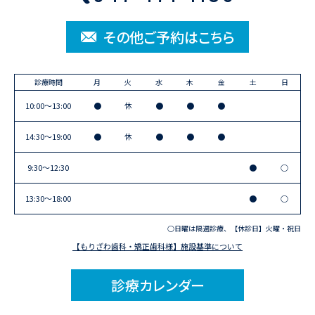
その他ご予約はこちら
診療時間
月
火
水
木
金
土
日
10:00〜13:00
●
休
●
●
●
14:30〜19:00
●
休
●
●
●
9:30〜12:30
●
○
13:30〜18:00
●
○
○日曜は隔週診療、【休診日】火曜・祝日
【もりざわ歯科・矯正歯科様】施設基準について
診療カレンダー