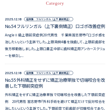
Category
症例集 フルリンガル（上下 裏側矯正）
2025.12.18
No.54 フルリンガル（上下裏側矯正）口ゴボ改善症例
AngleⅡ級上顎前突症例20代男性 千葉県習志野市『口ゴボ感を
治したい』という主訴でした。上顎両側4番を抜歯して、上顎前歯部を
後方移動致しました。上顎口蓋正中部に歯科矯正用アンカースクリュ
ーを植立し...
症例集 フルリンガル（上下 裏側矯正）
2025.12.18
No.55 外科矯正をせずに矯正治療単独で切端咬合を改
善した下顎前突症例
外科矯正をせずに矯正治療単独で切端咬合を改善した下顎前突症
例 20代男性 習志野市『外科手術を避けて矯正だけで反対咬合を
治したい』という主訴でした。下顎前突で前歯部が切端咬合であり、