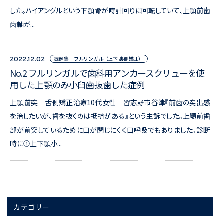
した。ハイアングルという下顎骨が時計回りに回転していて、上顎前歯
歯軸が...
症例集 フルリンガル（上下 裏側矯正）
2022.12.02
No.2 フルリンガルで歯科用アンカースクリューを使
用した上顎のみ小臼歯抜歯した症例
上顎前突 舌側矯正治療10代女性 習志野市谷津『前歯の突出感
を治したいが、歯を抜くのは抵抗がある』という主訴でした。上顎前歯
部が前突しているために口が閉じにくく口呼吸でもありました。診断
時に①上下顎小...
カテゴリー