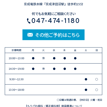
京成電鉄本線『京成津田沼駅』徒歩約15分
何でもお気軽にご相談ください
047-474-1180
その他ご予約はこちら
診療時間
月
火
水
木
金
土
日
10:00〜13:00
●
休
●
●
●
14:30〜19:00
●
休
●
●
●
9:30〜12:30
●
○
13:30〜18:00
●
○
○日曜は隔週診療、【休診日】火曜・祝日
【もりざわ歯科・矯正歯科様】施設基準について