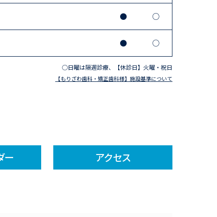
●
○
●
○
○日曜は隔週診療、【休診日】火曜・祝日
【もりざわ歯科・矯正歯科様】施設基準について
ダー
アクセス