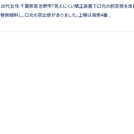
20代女性 千葉県習志野市『見えにくい矯正装置で口元の前突感を改
唇側傾斜し、口元の突出感がありました。上顎は両側4番...