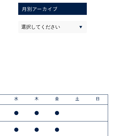
月別アーカイブ
水
木
金
土
日
●
●
●
●
●
●