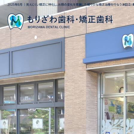
2025年8月 ｜見えにくい矯正に特化し、お顔の変化を意識した細やかな矯正治療を行なう津田沼（