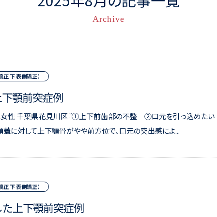
2025年8月の記事一覧
Archive
正 下 表側矯正）
う上下顎前突症例
0代女性 千葉県花見川区『①上下前歯部の不整 ②口元を引っ込めた
頭蓋に対して上下顎骨がやや前方位で、口元の突出感によ...
正 下 表側矯正）
治療した上下顎前突症例