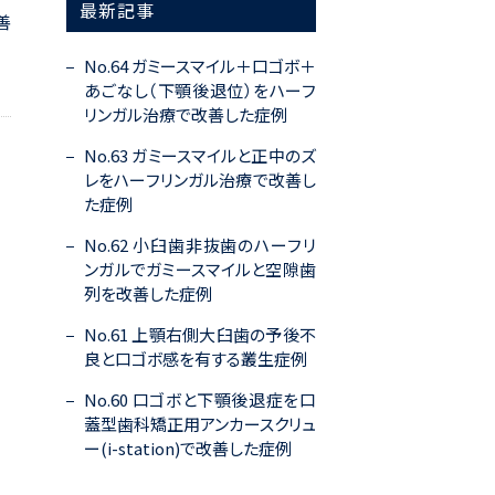
最新記事
善
No.64 ガミースマイル＋口ゴボ＋
あごなし（下顎後退位）をハーフ
リンガル治療で改善した症例
No.63 ガミースマイルと正中のズ
レをハーフリンガル治療で改善し
た症例
No.62 小臼歯非抜歯のハーフリ
ンガルでガミースマイルと空隙歯
列を改善した症例
No.61 上顎右側大臼歯の予後不
良と口ゴボ感を有する叢生症例
No.60 口ゴボと下顎後退症を口
蓋型歯科矯正用アンカースクリュ
ー(i-station)で改善した症例