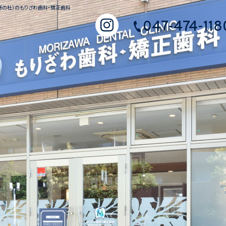
奏の杜）のもりざわ歯科・矯正歯科
047-474-118