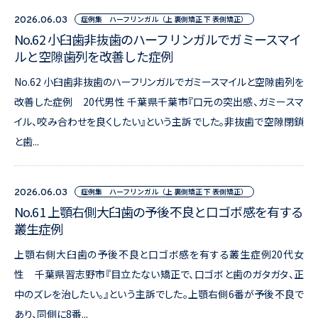
症例集 ハーフリンガル（上 裏側矯正 下 表側矯正）
2026.06.03
No.62 小臼歯非抜歯のハーフリンガルでガミースマイ
ルと空隙歯列を改善した症例
No.62 小臼歯非抜歯のハーフリンガルでガミースマイルと空隙歯列を
改善した症例 20代男性 千葉県千葉市『口元の突出感、ガミースマ
イル、咬み合わせを良くしたい』という主訴でした。非抜歯で空隙閉鎖
と歯...
症例集 ハーフリンガル（上 裏側矯正 下 表側矯正）
2026.06.03
No.61 上顎右側大臼歯の予後不良と口ゴボ感を有する
叢生症例
上顎右側大臼歯の予後不良と口ゴボ感を有する叢生症例20代女
性 千葉県習志野市『目立たない矯正で、口ゴボと歯のガタガタ、正
中のズレを治したい。』という主訴でした。上顎右側6番が予後不良で
あり、同側に8番...