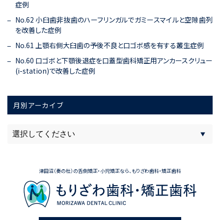
症例
No.62 小臼歯非抜歯のハーフリンガルでガミースマイルと空隙歯列
を改善した症例
No.61 上顎右側大臼歯の予後不良と口ゴボ感を有する叢生症例
No.60 口ゴボと下顎後退症を口蓋型歯科矯正用アンカースクリュー
(i-station)で改善した症例
月別アーカイブ
津田沼（奏の杜）の舌側矯正・小児矯正なら、もりざわ歯科・矯正歯科