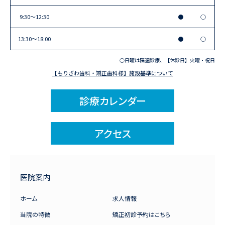
9:30〜12:30
●
○
13:30〜18:00
●
○
○日曜は隔週診療、【休診日】火曜・祝日
【もりざわ歯科・矯正歯科様】施設基準について
診療カレンダー
アクセス
医院案内
ホーム
求人情報
当院の特徴
矯正初診予約はこちら