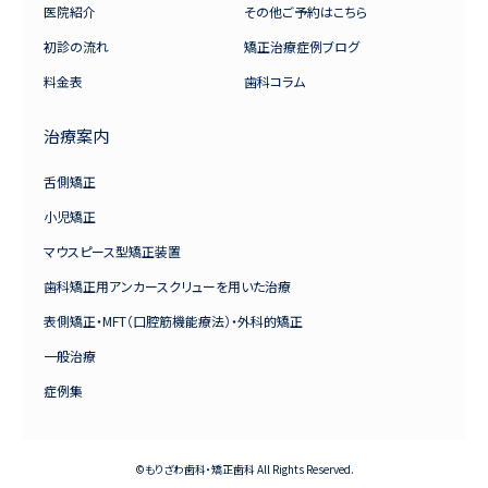
医院紹介
その他ご予約はこちら
初診の流れ
矯正治療症例ブログ
料金表
歯科コラム
治療案内
舌側矯正
小児矯正
マウスピース型矯正装置
歯科矯正用アンカースクリューを用いた治療
表側矯正・MFT（口腔筋機能療法）・外科的矯正
一般治療
症例集
©もりざわ歯科・矯正歯科 All Rights Reserved.