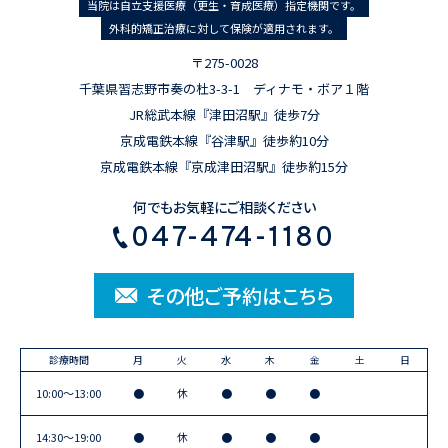
当院は自立支援医療（更生・育成医療）指定機関です。
外科的矯正治療に対して保険が適用されます。
〒275-0028
千葉県習志野市奏の杜3-3-1 ディナモ・ボア１階
JR総武本線『津田沼駅』徒歩7分
京成電鉄本線『谷津駅』徒歩約10分
京成電鉄本線『京成津田沼駅』徒歩約15分
何でもお気軽にご相談ください
047-474-1180
その他ご予約はこちら
診療時間
月
火
水
木
金
土
日
10:00〜13:00
●
休
●
●
●
14:30〜19:00
●
休
●
●
●