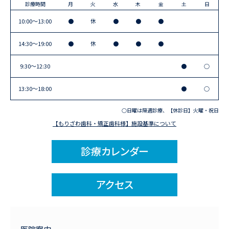
診療時間
月
火
水
木
金
土
日
10:00〜13:00
●
休
●
●
●
14:30〜19:00
●
休
●
●
●
9:30〜12:30
●
○
13:30〜18:00
●
○
○日曜は隔週診療、【休診日】火曜・祝日
【もりざわ歯科・矯正歯科様】施設基準について
診療カレンダー
アクセス