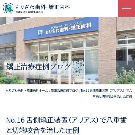
矯正治療症例ブログ
Blog
もりざわ歯科・矯正歯科ホーム
矯正治療症例ブログ
No.16 舌側矯正装置（アリアス）で八
重歯と切端咬合を治した症例
No.16 舌側矯正装置（アリアス）で八重歯
と切端咬合を治した症例