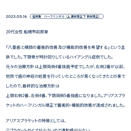
症例集 ハーフリンガル（上 裏側矯正 下 表側矯正）
2023.05.16
20代女性 船橋市前原東
『八重歯と横顔の審美的改善及び機能的改善を希望する』という主
訴でした。下顎骨が時計回りしているハイアングル症例でした。
元々の治療方針は上顎両側4番抜歯予定でしたが、右側2番が以前、
他院で歯の神経の処置を行っていたところが黒くなってきたとの事で
したので、最終的な治療方針は
上顎右側2番、左側4番、下顎両側5番抜歯になりました。アリアスブラ
ケットのハーフリンガル矯正で審美的・機能的改善が達成されました。
アリアスブラケットの特徴としては、
①ブラケットサイズが小さいので違和感が少ない