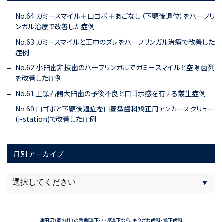
No.64 ガミースマイル＋口ゴボ＋あごなし（下顎後退位）をハーフリ
ンガル治療で改善した症例
No.63 ガミースマイルと正中のズレをハーフリンガル治療で改善した
症例
No.62 小臼歯非抜歯のハーフリンガルでガミースマイルと空隙歯列
を改善した症例
No.61 上顎右側大臼歯の予後不良と口ゴボ感を有する叢生症例
No.60 口ゴボと下顎後退症を口蓋型歯科矯正用アンカースクリュー
(i-station)で改善した症例
月別アーカイブ
津田沼（奏の杜）の舌側矯正・小児矯正なら、もりざわ歯科・矯正歯科