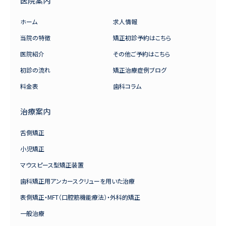
医院案内
ホーム
求人情報
当院の特徴
矯正初診予約はこちら
医院紹介
その他ご予約はこちら
初診の流れ
矯正治療症例ブログ
料金表
歯科コラム
治療案内
舌側矯正
小児矯正
マウスピース型矯正装置
歯科矯正用アンカースクリューを用いた治療
表側矯正・MFT（口腔筋機能療法）・外科的矯正
一般治療