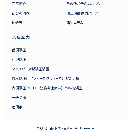
医院紹介
その他ご予約はこちら
初診の流れ
矯正治療症例ブログ
料金表
歯科コラム
治療案内
舌側矯正
小児矯正
マウスピース型矯正装置
歯科矯正用アンカースクリューを用いた治療
表側矯正・MFT（口腔筋機能療法）・外科的矯正
一般治療
症例集
©もりざわ歯科・矯正歯科 All Rights Reserved.