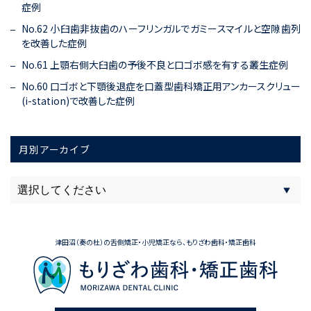
症例
No.62 小臼歯非抜歯のハーフリンガルでガミースマイルと空隙歯列
を改善した症例
No.61 上顎右側大臼歯の予後不良と口ゴボ感を有する叢生症例
No.60 口ゴボと下顎後退症を口蓋型歯科矯正用アンカースクリュー
(i-station)で改善した症例
月別アーカイブ
津田沼（奏の杜）の舌側矯正・小児矯正なら、もりざわ歯科・矯正歯科