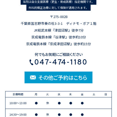
当院は自立支援医療（更生・育成医療）指定機関です。
外科的矯正治療に対して保険が適用されます。
〒275-0028
千葉県習志野市奏の杜3-3-1 ディナモ・ボア１階
JR総武本線『津田沼駅』徒歩7分
京成電鉄本線『谷津駅』徒歩約10分
京成電鉄本線『京成津田沼駅』徒歩約15分
何でもお気軽にご相談ください
047-474-1180
その他ご予約はこちら
診療時間
月
火
水
木
金
土
日
10:00〜13:00
●
休
●
●
●
14:30〜19:00
●
休
●
●
●