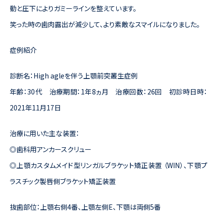
動と圧下によりガミーラインを整えています。
笑った時の歯肉露出が減少して、より素敵なスマイルになりました。
症例紹介
診断名：High agleを伴う上顎前突叢生症例
年齢：30代 治療期間：1年8ヵ月 治療回数：26回 初診時日時：
2021年11月17日
治療に用いた主な装置：
◎歯科用アンカースクリュー
◎上顎カスタムメイド型リンガルブラケット矯正装置 （WIN）、下顎プ
ラスチック製唇側ブラケット矯正装置
抜歯部位：上顎右側4番、上顎左側E、下顎は両側5番