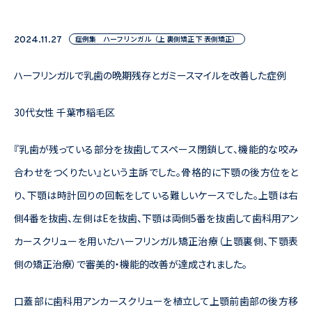
症例集 ハーフリンガル（上 裏側矯正 下 表側矯正）
2024.11.27
ハーフリンガルで乳歯の晩期残存とガミースマイルを改善した症例
30代女性 千葉市稲毛区
『乳歯が残っている部分を抜歯してスペース閉鎖して、機能的な咬み
合わせをつくりたい』という主訴でした。骨格的に下顎の後方位をと
り、下顎は時計回りの回転をしている難しいケースでした。上顎は右
側4番を抜歯、左側はEを抜歯、下顎は両側5番を抜歯して歯科用アン
カースクリューを用いたハーフリンガル矯正治療（上顎裏側、下顎表
側の矯正治療）で審美的・機能的改善が達成されました。
口蓋部に歯科用アンカースクリューを植立して上顎前歯部の後方移