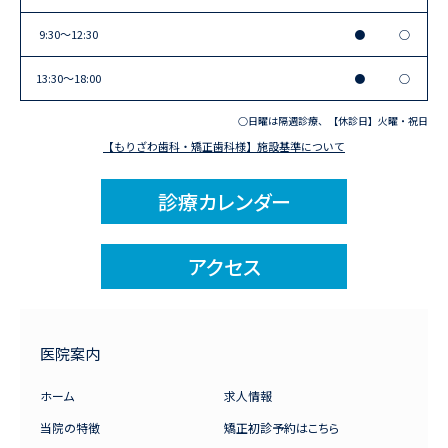
9:30〜12:30
●
○
13:30〜18:00
●
○
○日曜は隔週診療、【休診日】火曜・祝日
【もりざわ歯科・矯正歯科様】施設基準について
診療カレンダー
アクセス
医院案内
ホーム
求人情報
当院の特徴
矯正初診予約はこちら