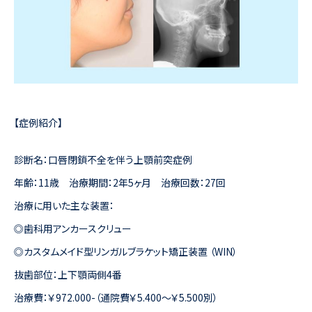
【症例紹介】
診断名：口唇閉鎖不全を伴う上顎前突症例
年齢：11歳 治療期間：2年5ヶ月 治療回数：27回
治療に用いた主な装置：
◎歯科用アンカースクリュー
◎カスタムメイド型リンガルブラケット矯正装置 （WIN）
抜歯部位：上下顎両側4番
治療費：￥972.000-（通院費￥5.400～￥5.500別）