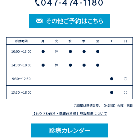
047-474-1180
その他ご予約はこちら
診療時間
月
火
水
木
金
土
日
10:00〜13:00
●
休
●
●
●
14:30〜19:00
●
休
●
●
●
9:30〜12:30
●
○
13:30〜18:00
●
○
○日曜は隔週診療、【休診日】火曜・祝日
【もりざわ歯科・矯正歯科様】施設基準について
診療カレンダー