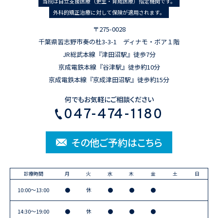
当院は自立支援医療（更生・育成医療）指定機関です。
外科的矯正治療に対して保険が適用されます。
〒275-0028
千葉県習志野市奏の杜3-3-1 ディナモ・ボア１階
JR総武本線『津田沼駅』徒歩7分
京成電鉄本線『谷津駅』徒歩約10分
京成電鉄本線『京成津田沼駅』徒歩約15分
何でもお気軽にご相談ください
047-474-1180
その他ご予約はこちら
診療時間
月
火
水
木
金
土
日
10:00〜13:00
●
休
●
●
●
14:30〜19:00
●
休
●
●
●