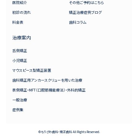
医院紹介
その他ご予約はこちら
初診の流れ
矯正治療症例ブログ
料金表
歯科コラム
治療案内
舌側矯正
小児矯正
マウスピース型矯正装置
歯科矯正用アンカースクリューを用いた治療
表側矯正・MFT（口腔筋機能療法）・外科的矯正
一般治療
症例集
©もりざわ歯科・矯正歯科 All Rights Reserved.