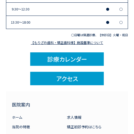
9:30〜12:30
●
○
13:30〜18:00
●
○
○日曜は隔週診療、【休診日】火曜・祝日
【もりざわ歯科・矯正歯科様】施設基準について
診療カレンダー
アクセス
医院案内
ホーム
求人情報
当院の特徴
矯正初診予約はこちら