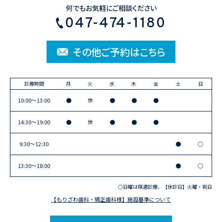
何でもお気軽にご相談ください
047-474-1180
その他ご予約はこちら
診療時間
月
火
水
木
金
土
日
10:00〜13:00
●
休
●
●
●
14:30〜19:00
●
休
●
●
●
9:30〜12:30
●
○
13:30〜18:00
●
○
○日曜は隔週診療、【休診日】火曜・祝日
【もりざわ歯科・矯正歯科様】施設基準について