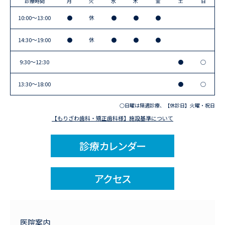
診療時間
月
火
水
木
金
土
日
10:00〜13:00
●
休
●
●
●
14:30〜19:00
●
休
●
●
●
9:30〜12:30
●
○
13:30〜18:00
●
○
○日曜は隔週診療、【休診日】火曜・祝日
【もりざわ歯科・矯正歯科様】施設基準について
診療カレンダー
アクセス
医院案内