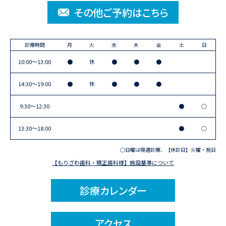
その他ご予約はこちら
診療時間
月
火
水
木
金
土
日
10:00〜13:00
●
休
●
●
●
14:30〜19:00
●
休
●
●
●
9:30〜12:30
●
○
13:30〜18:00
●
○
○日曜は隔週診療、【休診日】火曜・祝日
【もりざわ歯科・矯正歯科様】施設基準について
診療カレンダー
アクセス