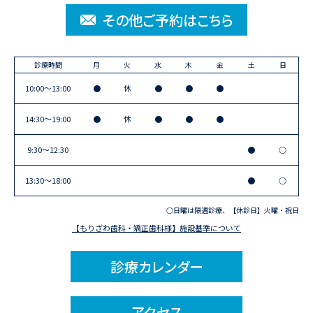
その他ご予約はこちら
診療時間
月
火
水
木
金
土
日
10:00〜13:00
●
休
●
●
●
14:30〜19:00
●
休
●
●
●
9:30〜12:30
●
○
13:30〜18:00
●
○
○日曜は隔週診療、【休診日】火曜・祝日
【もりざわ歯科・矯正歯科様】施設基準について
診療カレンダー
アクセス