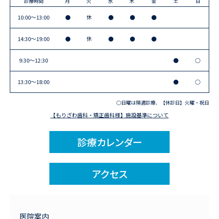
診療時間
月
火
水
木
金
土
日
10:00〜13:00
●
休
●
●
●
14:30〜19:00
●
休
●
●
●
9:30〜12:30
●
○
13:30〜18:00
●
○
○日曜は隔週診療、【休診日】火曜・祝日
【もりざわ歯科・矯正歯科様】施設基準について
診療カレンダー
アクセス
医院案内