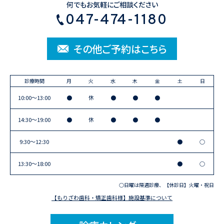
何でもお気軽にご相談ください
047-474-1180
その他ご予約はこちら
診療時間
月
火
水
木
金
土
日
10:00〜13:00
●
休
●
●
●
14:30〜19:00
●
休
●
●
●
9:30〜12:30
●
○
13:30〜18:00
●
○
○日曜は隔週診療、【休診日】火曜・祝日
【もりざわ歯科・矯正歯科様】施設基準について