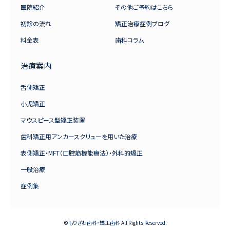
医院紹介
その他ご予約はこちら
初診の流れ
矯正治療症例ブログ
料金表
歯科コラム
治療案内
舌側矯正
小児矯正
マウスピース型矯正装置
歯科矯正用アンカースクリューを用いた治療
表側矯正・MFT（口腔筋機能療法）・外科的矯正
一般治療
症例集
©もりざわ歯科・矯正歯科 All Rights Reserved.