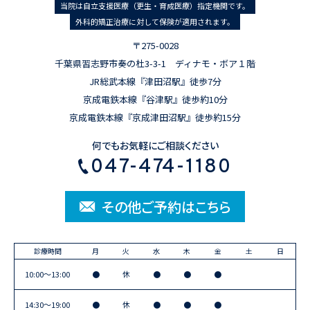
当院は自立支援医療（更生・育成医療）指定機関です。
外科的矯正治療に対して保険が適用されます。
〒275-0028
千葉県習志野市奏の杜3-3-1 ディナモ・ボア１階
JR総武本線『津田沼駅』徒歩7分
京成電鉄本線『谷津駅』徒歩約10分
京成電鉄本線『京成津田沼駅』徒歩約15分
何でもお気軽にご相談ください
047-474-1180
その他ご予約はこちら
診療時間
月
火
水
木
金
土
日
10:00〜13:00
●
休
●
●
●
14:30〜19:00
●
休
●
●
●