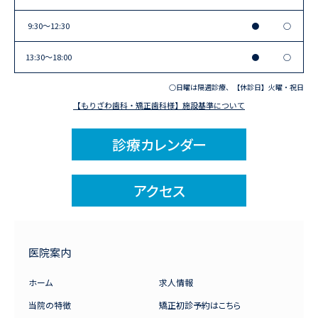
9:30〜12:30
●
○
13:30〜18:00
●
○
○日曜は隔週診療、【休診日】火曜・祝日
【もりざわ歯科・矯正歯科様】施設基準について
診療カレンダー
アクセス
医院案内
ホーム
求人情報
当院の特徴
矯正初診予約はこちら