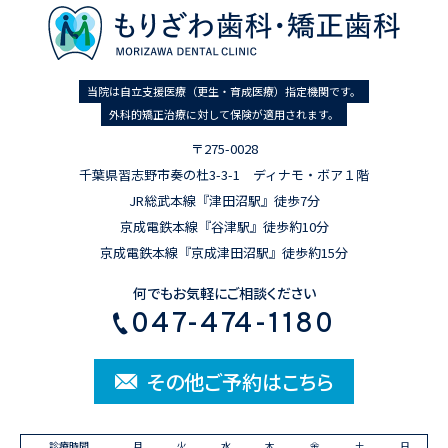
当院は自立支援医療（更生・育成医療）指定機関です。
外科的矯正治療に対して保険が適用されます。
〒275-0028
千葉県習志野市奏の杜3-3-1 ディナモ・ボア１階
JR総武本線『津田沼駅』徒歩7分
京成電鉄本線『谷津駅』徒歩約10分
京成電鉄本線『京成津田沼駅』徒歩約15分
何でもお気軽にご相談ください
047-474-1180
その他ご予約はこちら
診療時間
月
火
水
木
金
土
日