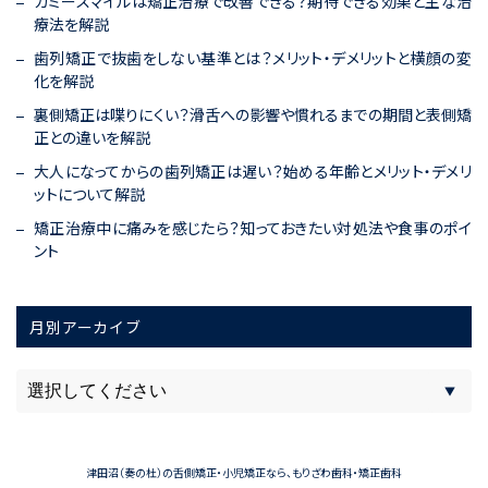
ガミースマイルは矯正治療で改善できる？期待できる効果と主な治
療法を解説
歯列矯正で抜歯をしない基準とは？メリット・デメリットと横顔の変
化を解説
裏側矯正は喋りにくい？滑舌への影響や慣れるまでの期間と表側矯
正との違いを解説
大人になってからの歯列矯正は遅い？始める年齢とメリット・デメリ
ットについて解説
矯正治療中に痛みを感じたら？知っておきたい対処法や食事のポイ
ント
月別アーカイブ
津田沼（奏の杜）の舌側矯正・小児矯正なら、もりざわ歯科・矯正歯科