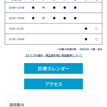
10:00〜13:00
●
休
●
●
●
14:30〜19:00
●
休
●
●
●
9:30〜12:30
●
○
13:30〜18:00
●
○
○日曜は隔週診療、【休診日】火曜・祝日
【もりざわ歯科・矯正歯科様】施設基準について
診療カレンダー
アクセス
医院案内