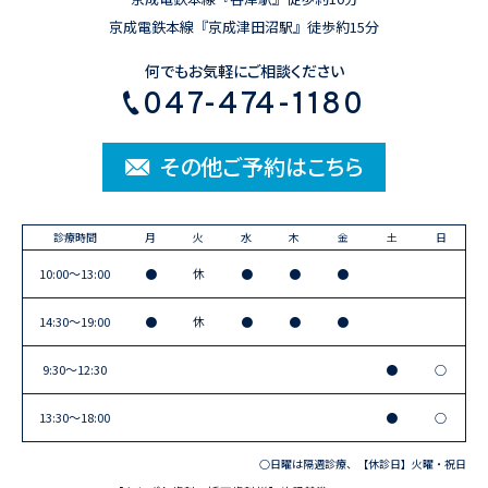
京成電鉄本線『京成津田沼駅』徒歩約15分
何でもお気軽にご相談ください
047-474-1180
その他ご予約はこちら
診療時間
月
火
水
木
金
土
日
10:00〜13:00
●
休
●
●
●
14:30〜19:00
●
休
●
●
●
9:30〜12:30
●
○
13:30〜18:00
●
○
○日曜は隔週診療、【休診日】火曜・祝日