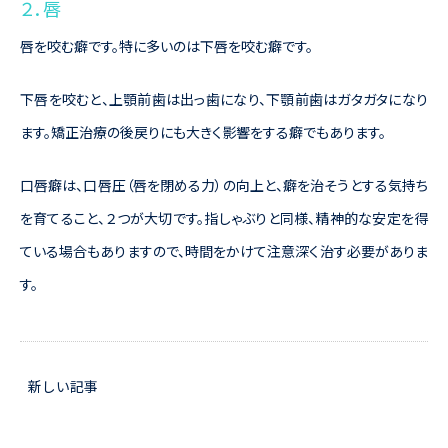
２．唇
唇を咬む癖です。特に多いのは下唇を咬む癖です。
下唇を咬むと、上顎前歯は出っ歯になり、下顎前歯はガタガタになり
ます。矯正治療の後戻りにも大きく影響をする癖でもあります。
口唇癖は、口唇圧（唇を閉める力）の向上と、癖を治そうとする気持ち
を育てること、２つが大切です。指しゃぶりと同様、精神的な安定を得
ている場合もありますので、時間をかけて注意深く治す必要がありま
す。
新しい記事