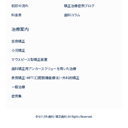
初診の流れ
矯正治療症例ブログ
料金表
歯科コラム
治療案内
舌側矯正
小児矯正
マウスピース型矯正装置
歯科矯正用アンカースクリューを用いた治療
表側矯正・MFT（口腔筋機能療法）・外科的矯正
一般治療
症例集
©もりざわ歯科・矯正歯科 All Rights Reserved.