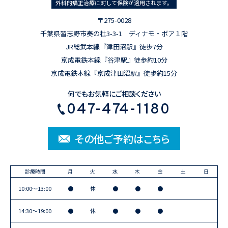
外科的矯正治療に対して保険が適用されます。
〒275-0028
千葉県習志野市奏の杜3-3-1 ディナモ・ボア１階
JR総武本線『津田沼駅』徒歩7分
京成電鉄本線『谷津駅』徒歩約10分
京成電鉄本線『京成津田沼駅』徒歩約15分
何でもお気軽にご相談ください
047-474-1180
その他ご予約はこちら
診療時間
月
火
水
木
金
土
日
10:00〜13:00
●
休
●
●
●
14:30〜19:00
●
休
●
●
●