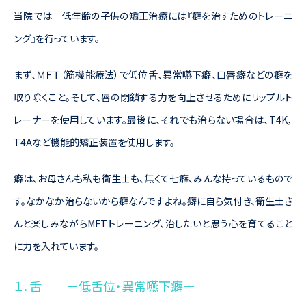
当院では 低年齢の子供の矯正治療には『癖を治すためのトレーニ
ング』を行っています。
まず、ＭＦＴ（筋機能療法）で低位舌、異常嚥下癖、口唇癖などの癖を
取り除くこと。そして、唇の閉鎖する力を向上させるためにリップルト
レーナーを使用しています。最後に、それでも治らない場合は、T4K，
T4Aなど機能的矯正装置を使用します。
癖は、お母さんも私も衛生士も、無くて七癖、みんな持っているもので
す。なかなか治らないから癖なんですよね。癖に自ら気付き、衛生士さ
んと楽しみながらMFTトレーニング、治したいと思う心を育てること
に力を入れています。
１．舌 －低舌位・異常嚥下癖ー