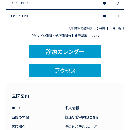
9:30〜12:30
●
○
13:30〜18:00
●
○
○日曜は隔週診療、【休診日】火曜・祝日
【もりざわ歯科・矯正歯科様】施設基準について
診療カレンダー
アクセス
医院案内
ホーム
求人情報
当院の特徴
矯正初診予約はこちら
医院紹介
その他ご予約はこちら