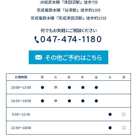
JR総武本線『津田沼駅』徒歩7分
京成電鉄本線『谷津駅』徒歩約10分
京成電鉄本線『京成津田沼駅』徒歩約15分
何でもお気軽にご相談ください
047-474-1180
その他ご予約はこちら
診療時間
月
火
水
木
金
土
日
10:00〜13:00
●
休
●
●
●
14:30〜19:00
●
休
●
●
●
9:30〜12:30
●
○
13:30〜18:00
●
○